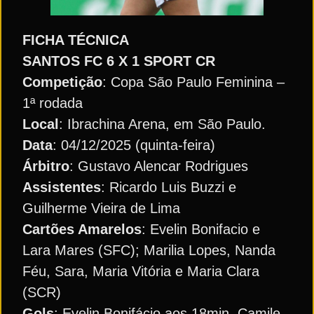
FICHA TÉCNICA
SANTOS FC 6 X 1 SPORT CR
Competição
: Copa São Paulo Feminina –
1ª rodada
Local
: Ibrachina Arena, em São Paulo.
Data
: 04/12/2025 (quinta-feira)
Árbitro
: Gustavo Alencar Rodrigues
Assistentes
: Ricardo Luis Buzzi e
Guilherme Vieira de Lima
Cartões Amarelos
: Evelin Bonifacio e
Lara Mares (SFC); Marilia Lopes, Nanda
Féu, Sara, Maria Vitória e Maria Clara
(SCR)
Gols
: Evelin Bonifácio aos 18min, Camile