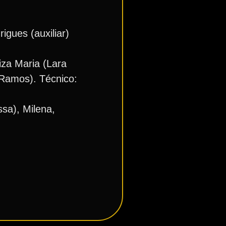
igues (auxiliar)
iza Maria (Lara
 Ramos). Técnico:
ssa), Milena,