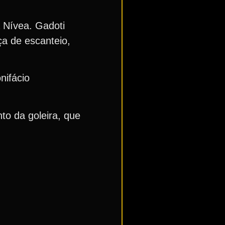
 Nívea. Gadoti
ça de escanteio,
nifácio
to da goleira, que