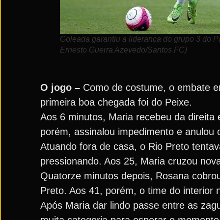
Goleada garantiu a liderança do grupo 3 do P
Ernesto Guerra Azevedo/Santos FC)
O jogo –
Como de costume, o embate ent
primeira boa chegada foi do Peixe.
Aos 6 minutos, Maria recebeu da direita 
porém, assinalou impedimento e anulou o
Atuando fora de casa, o Rio Preto tenta
pressionando. Aos 25, Maria cruzou nov
Quatorze minutos depois, Rosana cobrou fa
Preto. Aos 41, porém, o time do interior
Após Maria dar lindo passe entre as zagu