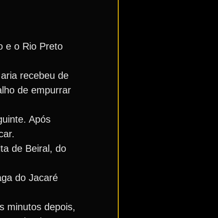
e o Rio Preto
Maria recebeu de
balho de empurrar
uinte. Após
car.
ta de Beiral, do
aga do Jacaré
s minutos depois,