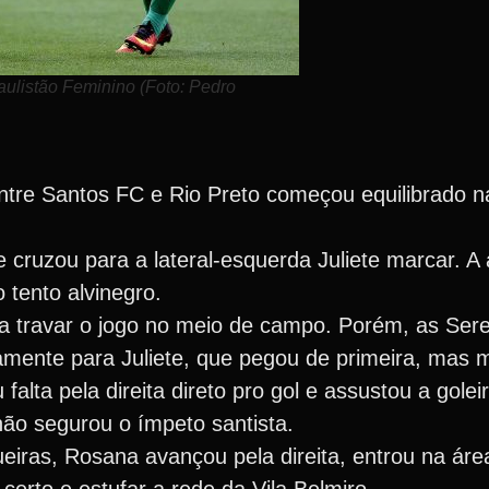
aulistão Feminino (Foto: Pedro
re Santos FC e Rio Preto começou equilibrado na
e cruzou para a lateral-esquerda Juliete marcar. A
 tento alvinegro.
va travar o jogo no meio de campo. Porém, as Ser
amente para Juliete, que pegou de primeira, mas 
lta pela direita direto pro gol e assustou a goleir
 não segurou o ímpeto santista.
eiras, Rosana avançou pela direita, entrou na áre