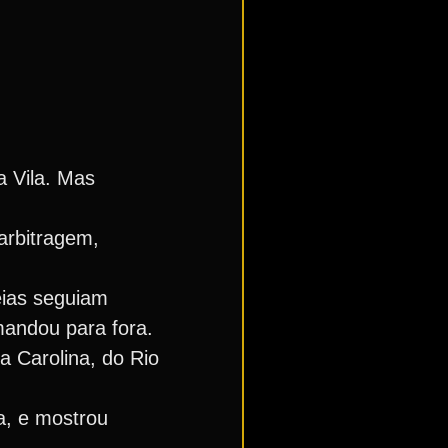
 Vila. Mas
 arbitragem,
eias seguiam
mandou para fora.
a Carolina, do Rio
a, e mostrou