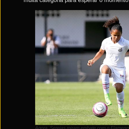
muita categoria para esperar o momento c
Agora, Sereias miram embate com o Flamengo,