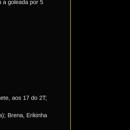
u a goleada por 5
ete, aos 17 do 2T;
a); Brena, Erikinha