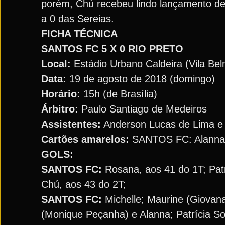
porém, Chú recebeu lindo lançamento de 
a 0 das Sereias.
FICHA TÉCNICA
SANTOS FC 5 X 0 RIO PRETO
Local:
Estádio Urbano Caldeira (Vila Bel
Data:
19 de agosto de 2018 (domingo)
Horário:
15h (de Brasília)
Árbitro:
Paulo Santiago de Medeiros
Assistentes:
Anderson Lucas de Lima e 
Cartões amarelos:
SANTOS FC: Alanna.
GOLS:
SANTOS FC:
Rosana, aos 41 do 1T; Patrí
Chú, aos 43 do 2T;
SANTOS FC:
Michelle; Maurine (Giovana)
(Monique Peçanha) e Alanna; Patrícia S