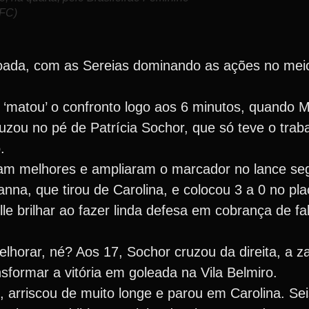
 FC)
da, com as Sereias dominando as ações no meio 
 ‘matou’ o confronto logo aos 6 minutos, quando 
cruzou no pé de Patrícia Sochor, que só teve o tra
.
m melhores e ampliaram o marcador no lance seg
nna, que tirou de Carolina, e colocou 3 a 0 no pla
e brilhar ao fazer linda defesa em cobrança de fal
horar, né? Aos 17, Sochor cruzou da direita, a z
nsformar a vitória em goleada na Vila Belmiro.
 arriscou de muito longe e parou em Carolina. Sei