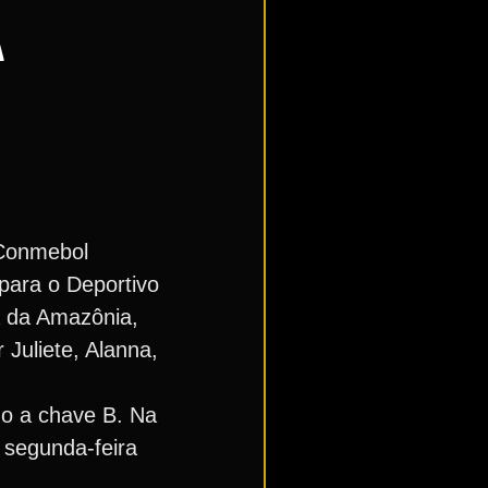
A
 Conmebol
para o Deportivo
na da Amazônia,
Juliete, Alanna,
do a chave B. Na
 segunda-feira