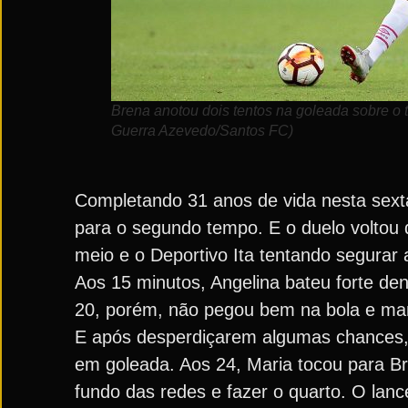
Brena anotou dois tentos na goleada sobre o 
Guerra Azevedo/Santos FC)
Completando 31 anos de vida nesta sexta-
para o segundo tempo. E o duelo voltou
meio e o Deportivo Ita tentando segurar 
Aos 15 minutos, Angelina bateu forte den
20, porém, não pegou bem na bola e ma
E após desperdiçarem algumas chances, a
em goleada. Aos 24, Maria tocou para Bre
fundo das redes e fazer o quarto. O lan