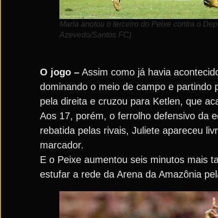
Maria anotou o terceiro do Peixe contra o Dep
Azevedo/Santos FC)
O jogo –
Assim como já havia acontecido
dominando o meio de campo e partindo p
pela direita e cruzou para Ketlen, que 
Aos 17, porém, o ferrolho defensivo da 
rebatida pelas rivais, Juliete apareceu li
marcador.
E o Peixe aumentou seis minutos mais ta
estufar a rede da Arena da Amazônia pel