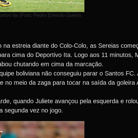
ortivo Ita (Foto: Pedro Ernesto Guerra
 na estreia diante do Colo-Colo, as Sereias come
ara cima do Deportivo Ita. Logo aos 11 minutos, 
acabou chutando em cima da marcação.
equipe boliviana não conseguiu parar o Santos FC.
vre no meio da zaga para tocar na saída da goleira A
rde, quando Juliete avançou pela esquerda e rolo
a segunda vez no jogo.