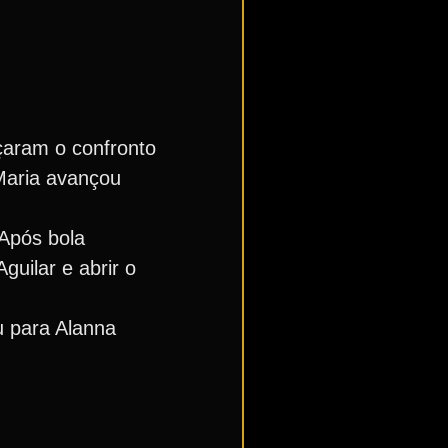
çaram o confronto
Maria avançou
 Após bola
guilar e abrir o
u para Alanna