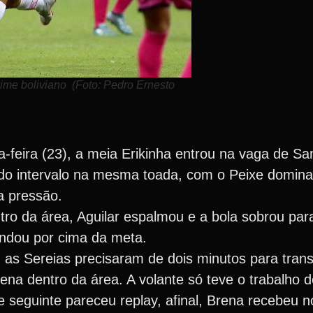
time boliviano (Foto: Pedro Ernesto
feira (23), a meia Erikinha entrou na vaga de San
 do intervalo na mesma toada, com o Peixe domin
a pressão.
tro da área, Aguilar espalmou e a bola sobrou par
ndou por cima da meta.
s Sereias precisaram de dois minutos para transf
na dentro da área. A volante só teve o trabalho d
ce seguinte pareceu replay, afinal, Brena recebeu