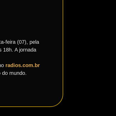
-feira (07), pela
s 18h. A jornada
no
radios.com.br
o do mundo.