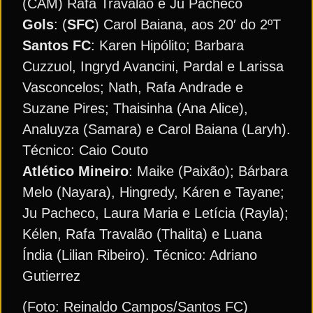
(CAM) Rafa Travalão e Ju Pacheco
Gols
: (
SFC
) Carol Baiana, aos 20′ do 2ºT
Santos FC
: Karen Hipólito; Barbara
Cuzzuol, Ingryd Avancini, Pardal e Larissa
Vasconcelos; Nath, Rafa Andrade e
Suzane Pires; Thaisinha (Ana Alice),
Analuyza (Samara) e Carol Baiana (Laryh).
Técnico: Caio Couto
Atlético Mineiro
: Maike (Paixão); Bárbara
Melo (Nayara), Hingredy, Káren e Tayane;
Ju Pacheco, Laura Maria e Letícia (Rayla);
Kélen, Rafa Travalão (Thalita) e Luana
Índia (Lilian Ribeiro). Técnico: Adriano
Gutierrez
(Foto: Reinaldo Campos/Santos FC)