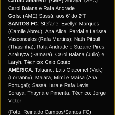
Cartão amarelo
: (AME) Soraya; (SFC)
Carol Baiana e Rafa Andrade
Gols
: (AME) Sassá, aos 6′ do 2ºT
SANTOS FC
: Stefane; Evellyn Marques
(Camile Abreu), Ana Alice, Pardal e Larissa
Vasconcelos (Rafa Martins); Nath Pitbull
(Thaisinha), Rafa Andrade e Suzane Pires;
Analuyza (Samara), Carol Baiana (Julio) e
Laryh. Técnico: Caio Couto
AMÉRICA
: Taluane; Lais Giacomel (Vick)
(Lorranny), Maiara, Mimi e Maísa (Ana
Portugal); Sassá, Iara e Rafa Levis;
Soraya, Thayná e Pimenta. Técnico: Jorge
Victor
(Foto: Reinaldo Campos/Santos FC)