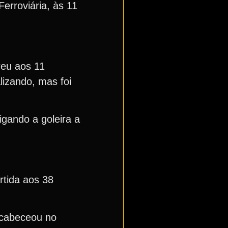
erroviária, às 11
reu aos 11
lizando, mas foi
gando a goleira a
tida aos 38
 cabeceou no