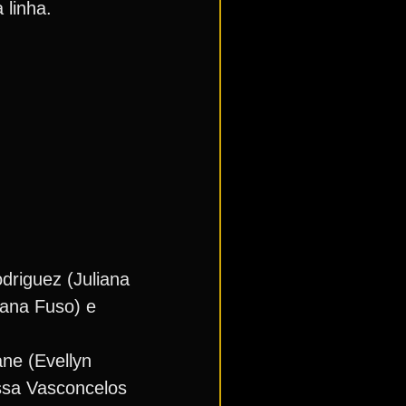
 linha.
driguez (Juliana
Ivana Fuso) e
ane (Evellyn
issa Vasconcelos