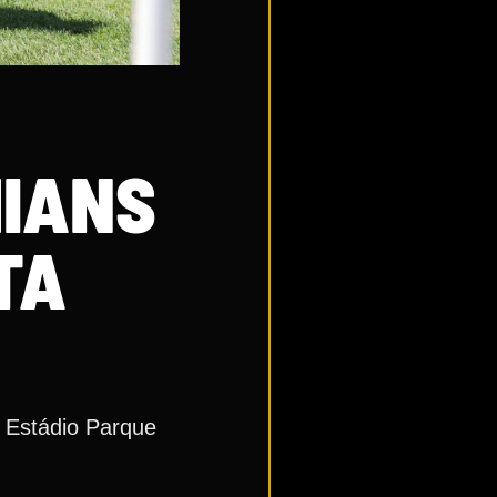
HIANS
TA
o Estádio Parque