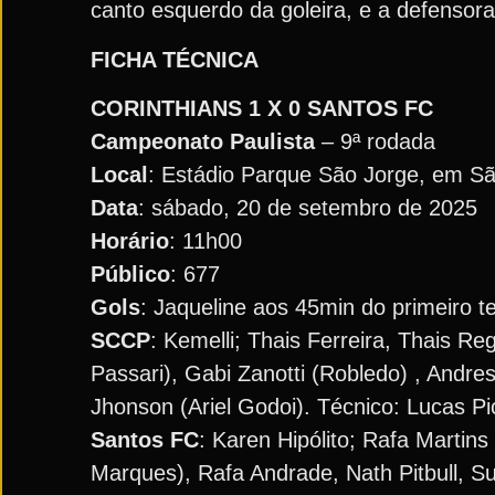
canto esquerdo da goleira, e a defensora
FICHA TÉCNICA
CORINTHIANS 1 X 0 SANTOS FC
Campeonato
Paulista
– 9ª rodada
Local
: Estádio Parque São Jorge, em Sã
Data
: sábado, 20 de setembro de 2025
Horário
: 11h00
Público
: 677
Gols
: Jaqueline aos 45min do primeiro 
SCCP
: Kemelli; Thais Ferreira, Thais R
Passari), Gabi Zanotti (Robledo) , Andres
Jhonson (Ariel Godoi). Técnico: Lucas Pi
Santos FC
: Karen Hipólito; Rafa Martins 
Marques), Rafa Andrade, Nath Pitbull, S