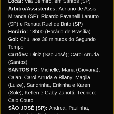
Local:
Vila Belmiro, em Santos (SP)
Árbitro/Assistentes:
Adriano de Assis
Miranda (SP); Ricardo Pavanelli Lanutto
(SP) e Renata Ruel de Brito (SP)
Horário:
18h00 (Horário de Brasília)
Gol:
Chú, aos 38 minutos do Segundo
Tempo
Cartões:
Diniz (São José); Carol Arruda
(Santos)
SANTOS FC:
Michelle; Maria (Giovana),
Calan, Carol Arruda e Rilany; Maglia
(Luize), Sandrinha, Erikinha e Karen
(Sole); Ketlen e Gaby Zanotti. Técnico:
Caio Couto
SÃO JOSÉ (SP):
Andrea; Paulinha,