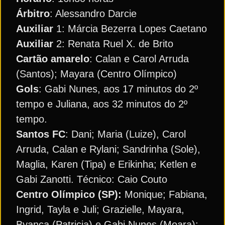
Árbitro
: Alessandro Darcie
Auxiliar
1: Márcia Bezerra Lopes Caetano
Auxiliar
2: Renata Ruel X. de Brito
Cartão amarelo
: Calan e Carol Arruda
(Santos); Mayara (Centro Olímpico)
Gols
: Gabi Nunes, aos 17 minutos do 2º
tempo e Juliana, aos 32 minutos do 2º
tempo.
Santos FC
: Dani; Maria (Luize), Carol
Arruda, Calan e Rylani; Sandrinha (Sole),
Maglia, Karen (Tipa) e Erikinha; Ketlen e
Gabi Zanotti. Técnico: Caio Couto
Centro Olímpico (SP):
Monique; Fabiana,
Ingrid, Tayla e Juli; Grazielle, Mayara,
Byanca (Patricia) e Gabi Nunes (Moara);