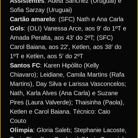
Assistentes
: Adela Sanchez (Uruguai) e
Sofia Sarzay (Uruguai)
Cartão amarelo
: (SFC) Nath e Ana Carla
Gols
: (OLI) Vanessa Arce, aos 9′ do 1ºT e
Amada Peralta, aos 43′ do 2ºT; (SFC)
Carol Baiana, aos 22′, Ketlen, aos 38′ do
1ºT e Ketlen, aos 5′ do 2ºT
Santos FC
: Karen Hipólito (Kelly
Chiavaro); Leidiane, Camila Martins (Rafa
Martins), Day Silva e Larissa Vasconcelos;
Nath, Karla Alves (Ana Carla) e Suzane
Pires (Laura Valverde); Thaisinha (Paola),
Ketlen e Carol Baiana. Técnico: Caio
Couto
Olimpia
: Gloria Saleb; Stephanie Lacoste,