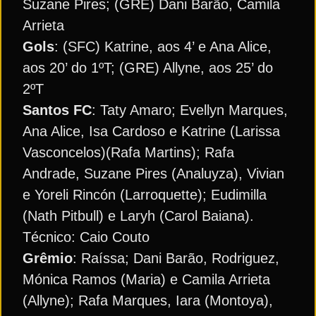
Suzane Pires; (GRE) Dani Barão, Camila
Arrieta
Gols
: (SFC) Katrine, aos 4’ e Ana Alice,
aos 20’ do 1ºT; (GRE) Allyne, aos 25’ do
2ºT
Santos FC
: Taty Amaro; Evellyn Marques,
Ana Alice, Isa Cardoso e Katrine (Larissa
Vasconcelos)(Rafa Martins); Rafa
Andrade, Suzane Pires (Analuyza), Vivian
e Yoreli Rincón (Larroquette); Eudimilla
(Nath Pitbull) e Laryh (Carol Baiana).
Técnico: Caio Couto
Grêmio
: Raíssa; Dani Barão, Rodriguez,
Mónica Ramos (Maria) e Camila Arrieta
(Allyne); Rafa Marques, Iara (Montoya),