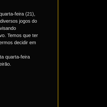
uarta-feira (21),
 diversos jogos do
 visando
ivo. Temos que ter
ermos decidir em
 quarta-feira
eirão.