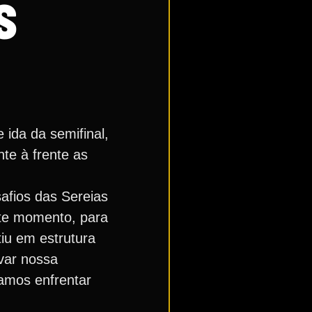
S
 ida da semifinal,
te à frente as
safios das Sereias
ste momento, para
tiu em estrutura
var nossa
amos enfrentar