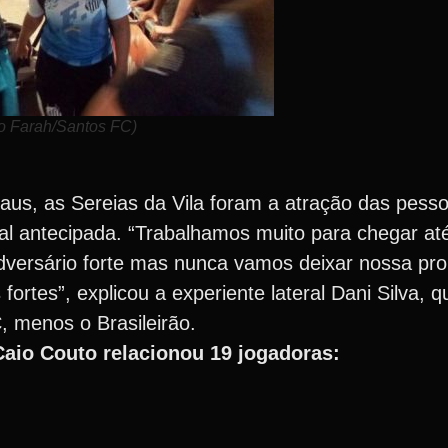
o Farah/Santos FC)
us, as Sereias da Vila foram a atração das pess
nal antecipada. “Trabalhamos muito para chegar at
versário forte mas nunca vamos deixar nossa pro
ortes”, explicou a experiente lateral Dani Silva, q
, menos o Brasileirão.
 Caio Couto relacionou 19 jogadoras: