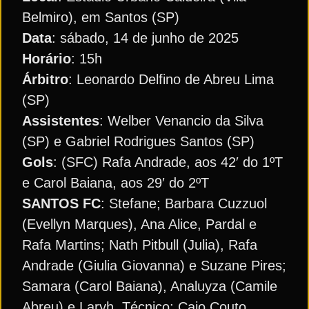
Belmiro), em Santos (SP)
Data
: sábado, 14 de junho de 2025
Horário
: 15h
Árbitro
: Leonardo Delfino de Abreu Lima
(SP)
Assistentes
: Welber Venancio da Silva
(SP) e Gabriel Rodrigues Santos (SP)
Gols
: (SFC) Rafa Andrade, aos 42′ do 1ºT
e Carol Baiana, aos 29′ do 2ºT
SANTOS FC
: Stefane; Barbara Cuzzuol
(Evellyn Marques), Ana Alice, Pardal e
Rafa Martins; Nath Pitbull (Julia), Rafa
Andrade (Giulia Giovanna) e Suzane Pires;
Samara (Carol Baiana), Analuyza (Camile
Abreu) e Laryh. Técnico: Caio Couto