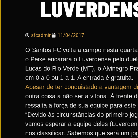
LUVERDENS
sfcadmin
11/04/2017
O Santos FC volta a campo nesta quarta-f
o Peixe encarara o Luverdense pelo duel
Lucas do Rio Verde (MT), o Alvinegro Pra
em 0 a 0 ou 1 a 1. A entrada é gratuita.
Apesar de ter conquistado a vantagem de
outra coisa a não ser a vitória. À frente 
ressalta a força de sua equipe para este
“Devido às circunstâncias do primeiro j
vamos esperar a equipe deles (Luverden
nos classificar. Sabemos que será um jo