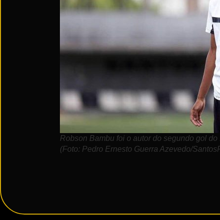
Robson Bambu foi o autor do segundo gol do
(Foto: Pedro Ernesto Guerra Azevedo/Santos