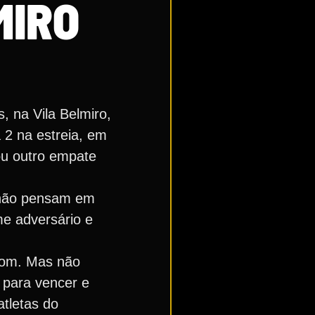
MIRO
, na Vila Belmiro,
 2 na estreia, em
ou outro empate
 não pensam em
ime adversário e
 bom. Mas não
 para vencer e
atletas do