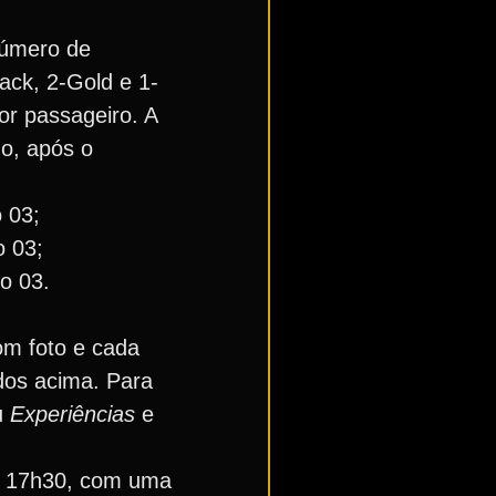
 número de
ack, 2-Gold e 1-
or passageiro. A
o, após o
 03;
o 03;
o 03.
om foto e cada
dos acima. Para
u
Experiências
e
s 17h30, com uma