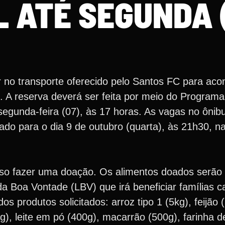
L ATÉ SEGUNDA 
 no transporte oferecido pelo Santos FC para aco
. A reserva deverá ser feita por meio do Program
segunda-feira (07), às 17 horas. As vagas no ônibu
do para o dia 9 de outubro (quarta), às 21h30, na
iso fazer uma doação. Os alimentos doados serão
 Boa Vontade (LBV) que irá beneficiar famílias 
s produtos solicitados: arroz tipo 1 (5kg), feijão 
g), leite em pó (400g), macarrão (500g), farinha de