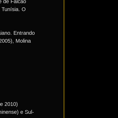
e de Falcão
 Tunísia. O
aiano. Entrando
2005), Molina
de 2010)
inense) e Sul-