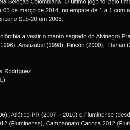
la Seleção Colombiana. O último jogo foi pelo tim
a 05 de março de 2014, no empate de 1 a 1 com a
ericano Sub-20 em 2005.
Colômbia a vestir o manto sagrado do Alvinegro Pr
(1996), Aristizabal (1998), Rincón (2000), Henao (
a Rodríguez
L)
6);,Atlético-PR (2007 – 2010) e Fluminense (des
2012 (Fluminense), Campeonato Carioca 2012 (Flum