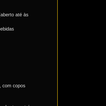
aberto até às
bebidas
o, com copos