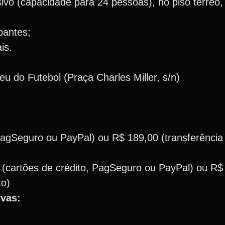
vo (capacidade para 24 pessoas), no piso térreo, 
pantes;
is.
 do Futebol (Praça Charles Miller, s/n)
PagSeguro ou PayPal) ou R$ 189,00 (transferência
 (cartões de crédito, PagSeguro ou PayPal) ou R$
to)
rvas: