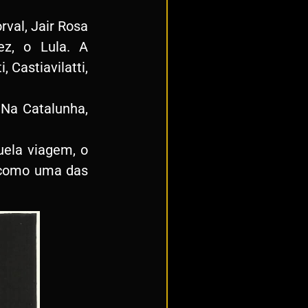
val, Jair Rosa
ez, o Lula. A
 Castiavilatti,
 Na Catalunha,
uela viagem, o
a como uma das