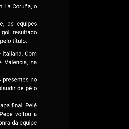
m La Coruña, o
e, as equipes
gol, resultado
elo título.
 italiana. Com
 Valência, na
s presentes no
laudir de pé o
pa final, Pelé
 Pepe voltou a
honra da equipe