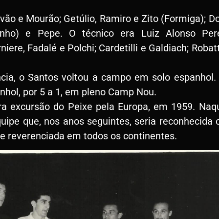
o e Mourão; Getúlio, Ramiro e Zito (Formiga); Dor
edinho) e Pepe. O técnico era Luiz Alonso Per
re, Fadalé e Polchi; Cardetilli e Galdiach; Robatti,
cia, o Santos voltou a campo em solo espanhol.
nhol, por 5 a 1, em pleno Camp Nou.
ra excursão do Peixe pela Europa, em 1959. Naq
uipe que, nos anos seguintes, seria reconhecid
 e reverenciada em todos os continentes.