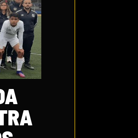
DA
NTRA