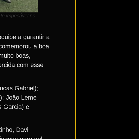
nto impecável no
quipe a garantir a
 e comemorou a boa
muito boas,
torcida com esse
ucas Gabriel);
o); João Leme
s Garcia) e
inho, Davi