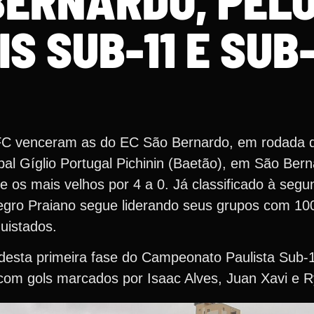
BERNARDO, PEL
S SUB-11 E SUB
FC venceram as do EC São Bernardo, em rodada d
pal Gíglio Portugal Pichinin (Baetão), em São Be
 os mais velhos por 4 a 0. Já classificado à segu
negro Praiano segue liderando seus grupos com 1
uistados.
 desta primeira fase do Campeonato Paulista Sub-
 com gols marcados por Isaac Alves, Juan Xavi e 