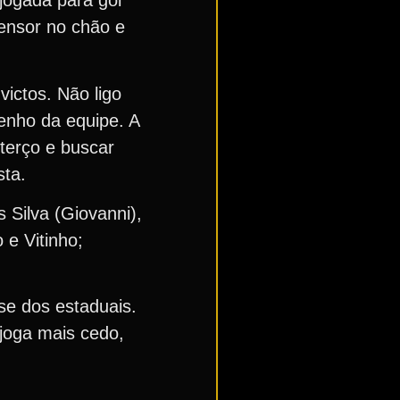
jogada para gol
fensor no chão e
ictos. Não ligo
penho da equipe. A
 terço e buscar
sta.
Silva (Giovanni),
 e Vitinho;
se dos estaduais.
joga mais cedo,