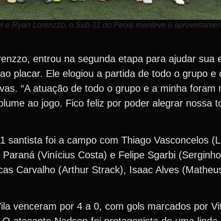
vi e Ryan Lorenzzo, o Sub-11 do Peixe manteve o aproveitame
nzzo, entrou na segunda etapa para ajudar sua e
 ao placar. Ele elogiou a partida de todo o grupo
vas. “A atuação de todo o grupo e a minha foram 
lume ao jogo. Fico feliz por poder alegrar nossa 
1 santista foi a campo com Thiago Vasconcelos (L
 Paraná (Vinícius Costa) e Felipe Sgarbi (Serginh
cas Carvalho (Arthur Strack), Isaac Alves (Matheu
ila venceram por 4 a 0, com gols marcados por Vit