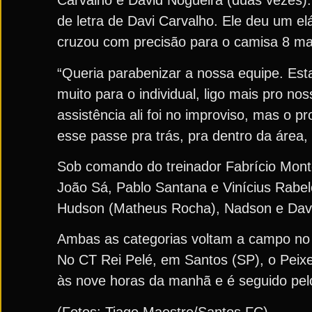
Carvalho e David Nogueira (duas vezes).
de letra de Davi Carvalho. Ele deu um el
cruzou com precisão para o camisa 8 ma
“Queria parabenizar a nossa equipe. Est
muito para o individual, ligo mais pro no
assistência ali foi no improviso, mas o p
esse passe pra trás, pra dentro da área,
Sob comando do treinador Fabrício Mont
João Sá, Pablo Santana e Vinícius Rabel
Hudson (Matheus Rocha), Nadson e Davi
Ambas as categorias voltam a campo no d
No CT Rei Pelé, em Santos (SP), o Peix
às nove horas da manhã e é seguido pel
(Fotos: Tiago Maestre/Santos FC)