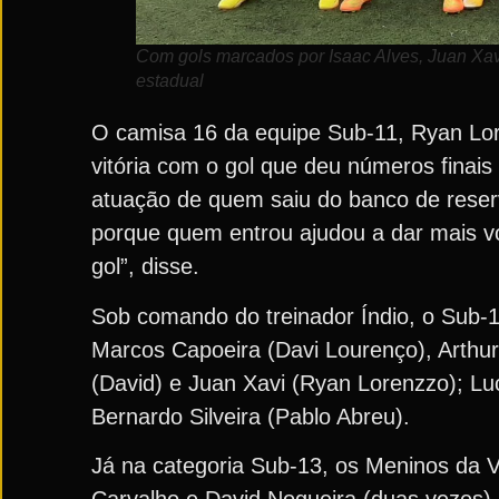
Com gols marcados por Isaac Alves, Juan Xa
estadual
O camisa 16 da equipe Sub-11, Ryan Lore
vitória com o gol que deu números finais
atuação de quem saiu do banco de reser
porque quem entrou ajudou a dar mais vo
gol”, disse.
Sob comando do treinador Índio, o Sub-1
Marcos Capoeira (Davi Lourenço), Arthur
(David) e Juan Xavi (Ryan Lorenzzo); Lu
Bernardo Silveira (Pablo Abreu).
Já na categoria Sub-13, os Meninos da V