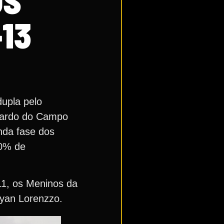
OS
-13
upla pelo
rnardo do Campo
nda fase dos
00% de
11, os Meninos da
Ryan Lorenzzo.