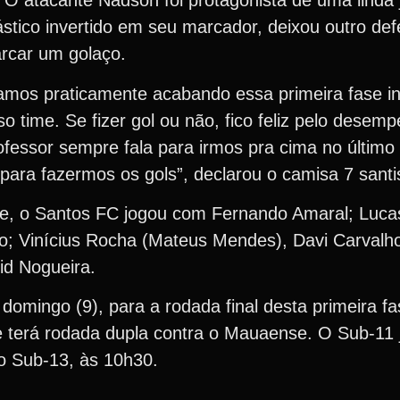
 O atacante Nadson foi protagonista de uma linda 
ástico invertido em seu marcador, deixou outro de
rcar um golaço.
amos praticamente acabando essa primeira fase inv
sso time. Se fizer gol ou não, fico feliz pelo desem
rofessor sempre fala para irmos pra cima no último
 para fazermos os gols”, declarou o camisa 7 santi
e, o Santos FC jogou com Fernando Amaral; Lucas 
o; Vinícius Rocha (Mateus Mendes), Davi Carvalho
d Nogueira.
omingo (9), para a rodada final desta primeira fa
e terá rodada dupla contra o Mauaense. O Sub-11 
o Sub-13, às 10h30.