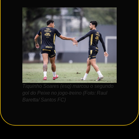
Tiquinho Soares (esq) marcou o segundo
gol do Peixe no jogo-treino (Foto: Raul
Baretta/ Santos FC)