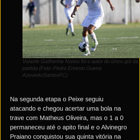
Volante Guilherme Nunes foi o autor do único gol da
partida (Foto: Pedro Ernesto Guerra
Azevedo/SantosFC)
Na segunda etapa o Peixe seguiu
atacando e chegou acertar uma bola na
trave com Matheus Oliveira, mas o 1 a 0
permaneceu até o apito final e o Alvinegro
Praiano conquistou sua quinta vitória na