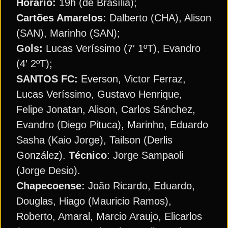
Horário:
19h (de Brasília);
Cartões Amarelos:
Dalberto (CHA), Alison
(SAN), Marinho (SAN);
Gols:
Lucas Veríssimo (7′ 1ºT), Evandro
(4′ 2ºT);
SANTOS FC:
Everson, Victor Ferraz,
Lucas Veríssimo, Gustavo Henrique,
Felipe Jonatan, Alison, Carlos Sánchez,
Evandro (Diego Pituca), Marinho, Eduardo
Sasha (Kaio Jorge), Tailson (Derlis
González).
Técnico
: Jorge Sampaoli
(Jorge Desio).
Chapecoense:
João Ricardo, Eduardo,
Douglas, Hiago (Mauricio Ramos),
Roberto, Amaral, Marcio Araujo, Elicarlos