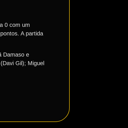
1 a 0 com um
pontos. A partida
uã Damaso e
Davi Gil); Miguel