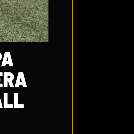
PA
ERA
ALL