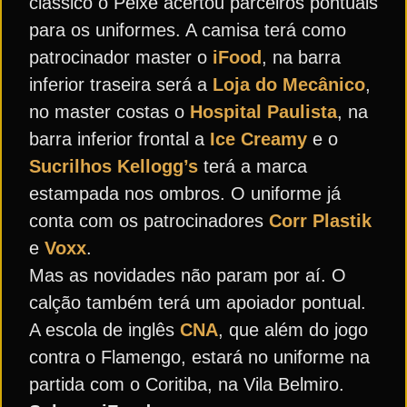
clássico o Peixe acertou parceiros pontuais
para os uniformes. A camisa terá como
patrocinador master o
iFood
, na barra
inferior traseira será a
Loja do Mecânico
,
no master costas o
Hospital Paulista
, na
barra inferior frontal a
Ice Creamy
e o
Sucrilhos Kellogg’s
terá a marca
estampada nos ombros. O uniforme já
conta com os patrocinadores
Corr Plastik
e
Voxx
.
Mas as novidades não param por aí. O
calção também terá um apoiador pontual.
A escola de inglês
CNA
, que além do jogo
contra o Flamengo, estará no uniforme na
partida com o Coritiba, na Vila Belmiro.