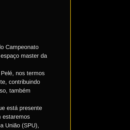
elo Campeonato
no espaço master da
 Pelé, nos termos
te, contribuindo
isso, também
que está presente
m estaremos
da União (SPU),