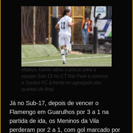
Mateus Xavier abriu o placar para a
equipe Sub-15 no CT Rei Pelé e colocou
o Santos FC à frente no agregado das
quartas de final
Já no Sub-17, depois de vencer o
Flamengo em Guarulhos por 3 a 1 na
partida de ida, os Meninos da Vila
perderam por 2 a 1, com gol marcado por