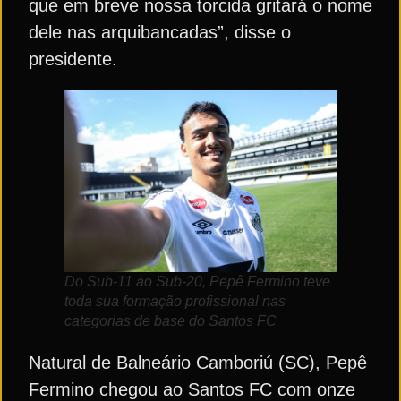
que em breve nossa torcida gritará o nome
dele nas arquibancadas”, disse o
presidente.
Do Sub-11 ao Sub-20, Pepê Fermino teve
toda sua formação profissional nas
categorias de base do Santos FC
Natural de Balneário Camboriú (SC), Pepê
Fermino chegou ao Santos FC com onze