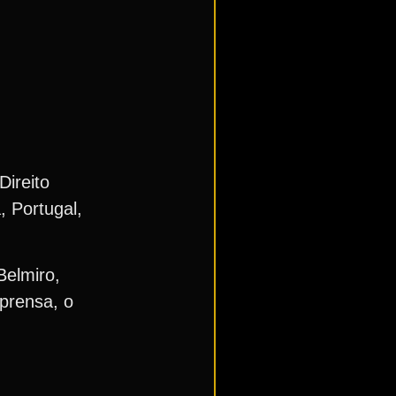
ireito
, Portugal,
Belmiro,
mprensa, o