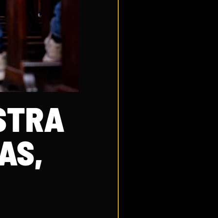
STRA
AS,