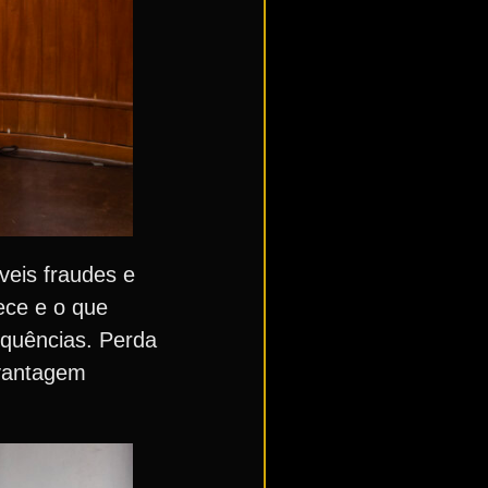
veis fraudes e
ece e o que
equências. Perda
 vantagem