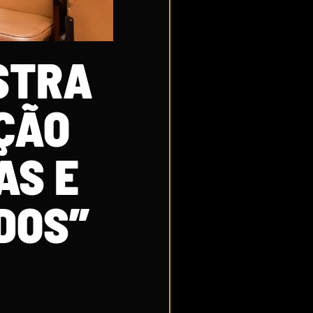
STRA
ÇÃO
AS E
DOS”