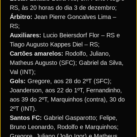
RS, às 20 horas do dia 3 de dezembro;
Árbitro:
Jean Pierre Goncalves Lima –
RS;
Auxiliares:
Lucio Beiersdorf Flor – RS e
Tiago Augusto Kappes Diel – RS;
Cartões amarelos:
Rodolfo, Juliano,
Matheus Augusto (SFC); Gabriel da Silva,
Val (INT);
Gols:
Gregore, aos 28 do 2ºT (SFC);
Joanderson, aos 22 do 1ºT, Fernandinho,
aos 39 do 2ºT, Marquinhos (contra), 30 do
2ºT (INT).
Santos FC:
Gabriel Gasparotto; Felipe,
Bruno Leonardo, Rodolfo e Marquinhos;
Gregore, Juliano (João Igor) e Matheus