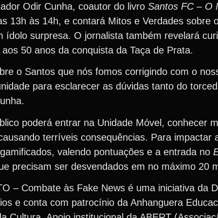
iador Odir Cunha, coautor do livro
Santos FC – O 
das 13h às 14h, e contará Mitos e Verdades sobre o
 ídolo surpresa. O jornalista também revelará cur
 aos 50 anos da conquista da Taça de Prata.
bre o Santos que nós fomos corrigindo com o nos
nidade para esclarecer as dúvidas tanto do torced
Cunha.
público poderá entrar na Unidade Móvel, conhecer 
ausando terríveis consequências. Para impactar 
es gamificados, valendo pontuações e a entrada no
 que precisam ser desvendados em no máximo 20 m
 Combate às Fake News é uma iniciativa da D
ios e conta com patrocínio da Anhanguera Educac
 da Cultura. Apoio institucional da ABERT (Associaç