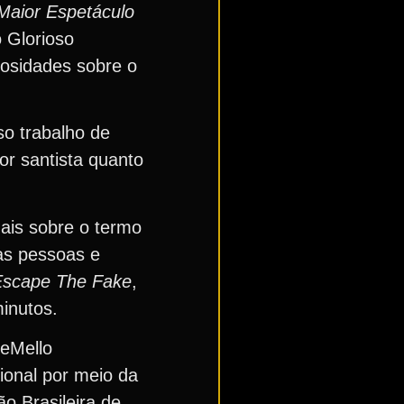
Maior Espetáculo
 Glorioso
iosidades sobre o
so trabalho de
or santista quanto
mais sobre o termo
as pessoas e
Escape The Fake
,
inutos.
eMello
ional por meio da
ão Brasileira de