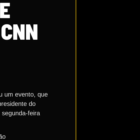
DE
 CNN
ou um evento, que
presidente do
 segunda-feira
ão