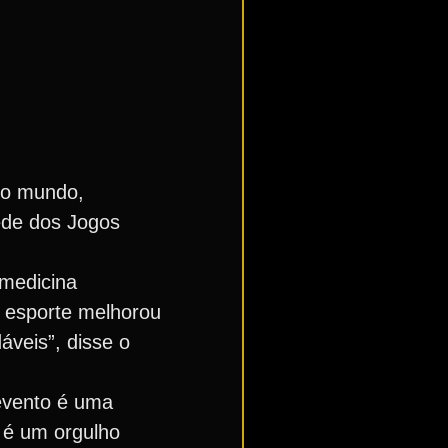
no mundo,
ede dos Jogos
 medicina
o esporte melhorou
áveis”, disse o
evento é uma
s é um orgulho