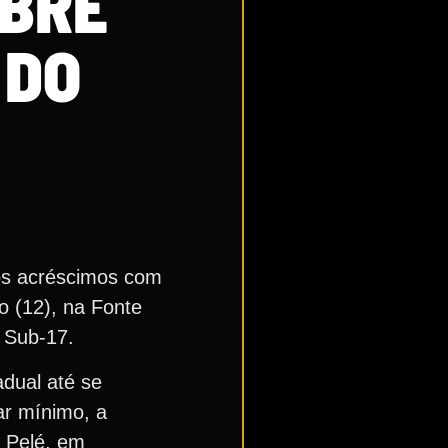
ABRE
 DO
nos acréscimos com
o (12), na Fonte
a Sub-17.
dual até se
ar mínimo, a
i Pelé, em