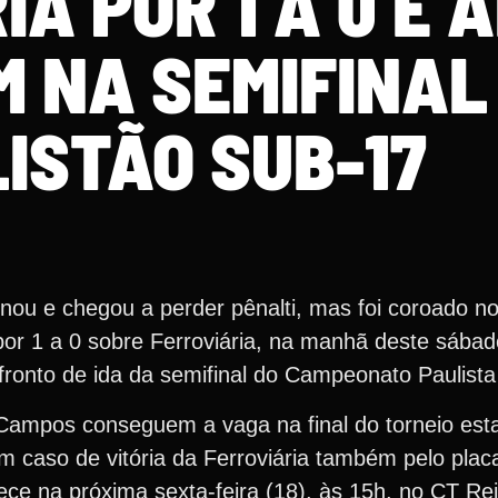
A POR 1 A 0 E 
 NA SEMIFINAL
ISTÃO SUB-17
onou e chegou a perder pênalti, mas foi coroado 
por 1 a 0 sobre Ferroviária, na manhã deste sábad
fronto de ida da semifinal do Campeonato Paulist
Campos conseguem a vaga na final do torneio esta
m caso de vitória da Ferroviária também pelo plac
ece na próxima sexta-feira (18), às 15h, no CT Re