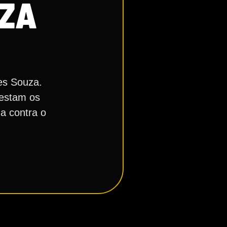
UZA
ves Souza.
festam os
da contra o