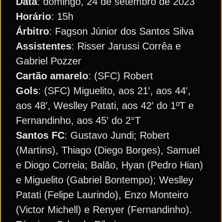
Data
: domingo, 24 de setembro de 2023
Horário
: 15h
Árbitro
: Fagson Júnior dos Santos Silva
Assistentes
: Risser Jarussi Corrêa e
Gabriel Pozzer
Cartão amarelo
: (SFC) Robert
Gols
: (SFC) Miguelito, aos 21′, aos 44′,
aos 48′, Weslley Patati, aos 42′ do 1ºT e
Fernandinho, aos 45′ do 2°T
Santos FC
: Gustavo Jundi; Robert
(Martins), Thiago (Diego Borges), Samuel
e Diogo Correia; Balão, Hyan (Pedro Hian)
e Miguelito (Gabriel Bontempo); Weslley
Patati (Felipe Laurindo), Enzo Monteiro
(Victor Michell) e Renyer (Fernandinho).