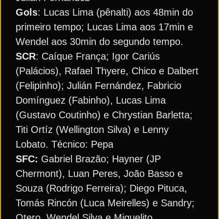
Gols
: Lucas Lima (pênalti) aos 48min do
primeiro tempo; Lucas Lima aos 17min e
Wendel aos 30min do segundo tempo.
SCR
: Caíque França; Igor Cariús
(Palácios), Rafael Thyere, Chico e Dalbert
(Felipinho); Julián Fernández, Fabricio
Domínguez (Fabinho), Lucas Lima
(Gustavo Coutinho) e Chrystian Barletta;
Titi Ortíz (Wellington Silva) e Lenny
Lobato. Técnico: Pepa
SFC:
Gabriel Brazão; Hayner (JP
Chermont), Luan Peres, João Basso e
Souza (Rodrigo Ferreira); Diego Pituca,
Tomás Rincón (Luca Meirelles) e Sandry;
Otero, Wendel Silva e Miguelito