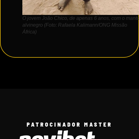
O jovem João Chico, de apenas 6 anos, com o mant
alvinegro (Foto: Rafaela Kalimann/ONG Missão
África)
PATROCINADOR MASTER