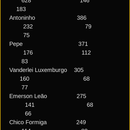
628 146
183
Antoninho 386
232 79
75
Pepe 371
176 112
83
Vanderlei Luxemburgo 305
160 68
77
Emerson Leão 275
141 68
66
Chico Formiga 249