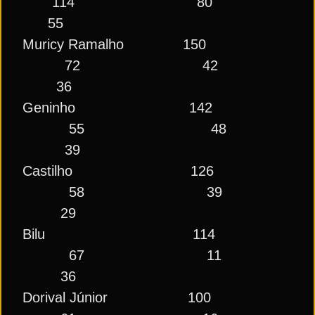
114 80
55
Muricy Ramalho 150
72 42
36
Geninho 142
55 48
39
Castilho 126
58 39
29
Bilu 114
67 11
36
Dorival Júnior 100