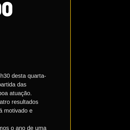
DO
8h30 desta quarta-
artida das
 boa atuação.
atro resultados
tá motivado e
amos o ano de uma