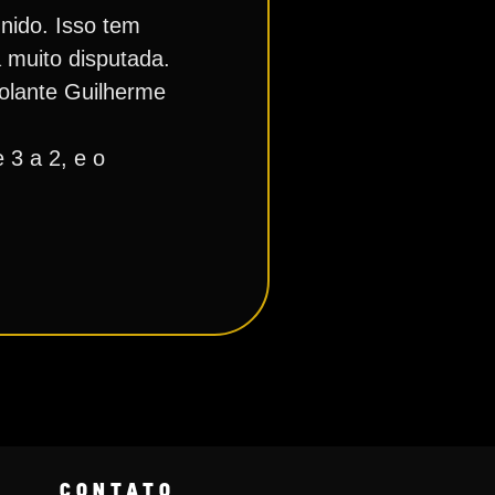
unido. Isso tem
á muito disputada.
volante Guilherme
 3 a 2, e o
CONTATO