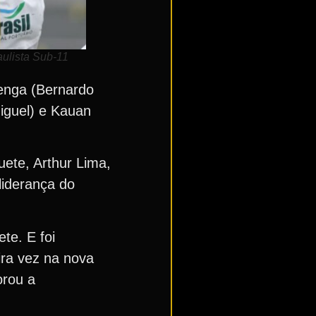
aulista Sub-11
Menga (Bernardo
iguel) e Kauan
ete, Arthur Lima,
liderança do
te. E foi
ira vez na nova
orou a