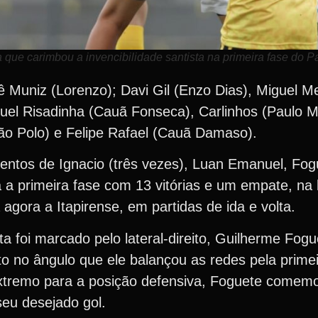
a que carimbou a invencibilidade santista na primeira fase do P
ê Muniz (Lorenzo); Davi Gil (Enzo Dias), Miguel 
guel Risadinha (Cauã Fonseca), Carlinhos (Paulo M
João Polo) e Felipe Rafael (Cauã Damaso).
ntos de Ignacio (três vezes), Luan Emanuel, Fogu
a a primeira fase com 13 vitórias e um empate, na 
agora a Itapirense, em partidas de ida e volta.
a foi marcado pelo lateral-direito, Guilherme Fogue
to no ângulo que ele balançou as redes pela prime
xtremo para a posição defensiva, Foguete comem
seu desejado gol.