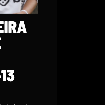
EIRA
E
-13