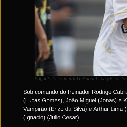
Foguete (à esquerda) e Arthur Lima (de cost
Sob comando do treinador Rodrigo Cabra
(Lucas Gomes), João Miguel (Jonas) e K
Vampirão (Enzo da Silva) e Arthur Lima 
(Ignacio) (Julio Cesar).