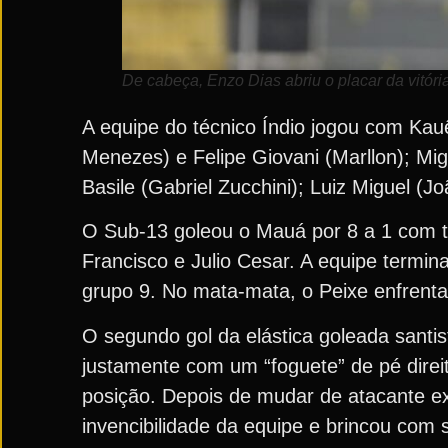
De cabeça, Enzo Dias abriu o placar da vitóri
A equipe do técnico Índio jogou com Kau
Menezes) e Felipe Giovani (Marllon); Mi
Basile (Gabriel Zucchini); Luiz Miguel (
O Sub-13 goleou o Mauá por 8 a 1 com te
Francisco e Julio Cesar. A equipe termin
grupo 9. No mata-mata, o Peixe enfrenta 
O segundo gol da elástica goleada santist
justamente com um “foguete” de pé direi
posição. Depois de mudar de atacante e
invencibilidade da equipe e brincou com 