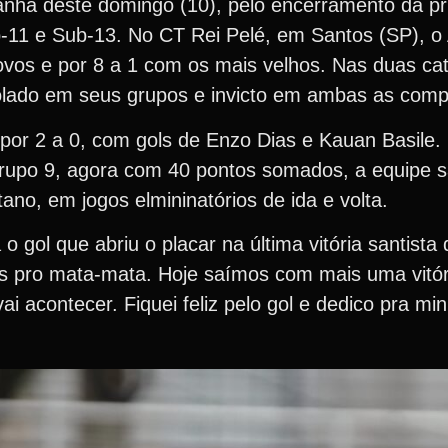
hã deste domingo (10), pelo encerramento da pr
-11 e Sub-13. No CT Rei Pelé, em Santos (SP), o 
vos e por 8 a 1 com os mais velhos. Nas duas cat
isolado em seus grupos e invicto em ambas as comp
or 2 a 0, com gols de Enzo Dias e Kauan Basile. 
grupo 9, agora com 40 pontos somados, a equipe s
no, em jogos elmininatórios de ida e volta.
gol que abriu o placar na última vitória santista 
s pro mata-mata. Hoje saímos com mais uma vitór
i acontecer. Fiquei feliz pelo gol e dedico pra min