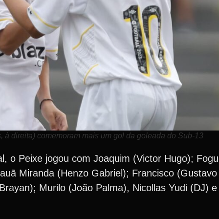
as, à direita) comemoram mais um gol da goleada do Sub-13
l, o Peixe jogou com Joaquim (Victor Hugo); Fog
auã Miranda (Henzo Gabriel); Francisco (Gustavo 
(Brayan); Murilo (João Palma), Nicollas Yudi (DJ)