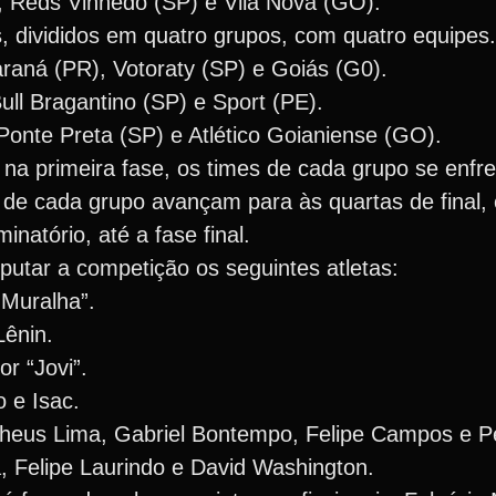
, Reds Vinhedo (SP) e Vila Nova (GO).
, divididos em quatro grupos, com quatro equipes.
raná (PR), Votoraty (SP) e Goiás (G0).
ull Bragantino (SP) e Sport (PE).
onte Preta (SP) e Atlético Goianiense (GO).
na primeira fase, os times de cada grupo se enfr
 de cada grupo avançam para às quartas de final,
natório, até a fase final.
sputar a competição os seguintes atletas:
“Muralha”.
Lênin.
r “Jovi”.
 e Isac.
heus Lima, Gabriel Bontempo, Felipe Campos e P
 Felipe Laurindo e David Washington.