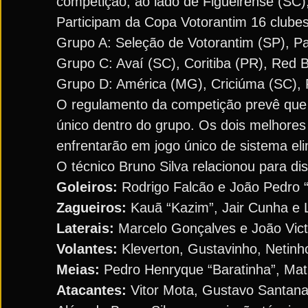
competição, ao lado de Figueirense (SC)
Participam da Copa Votorantim 16 clubes
Grupo A: Seleção de Votorantim (SP), Pa
Grupo C: Avaí (SC), Coritiba (PR), Red B
Grupo D: América (MG), Criciúma (SC), P
O regulamento da competição prevê que 
único dentro do grupo. Os dois melhores
enfrentarão em jogo único de sistema elimi
O técnico Bruno Silva relacionou para di
Goleiros:
Rodrigo Falcão e João Pedro 
Zagueiros:
Kauã “Kazim”, Jair Cunha e 
Laterais:
Marcelo Gonçalves e João Victo
Volantes:
Kleverton, Gustavinho, Netinho
Meias:
Pedro Henryque “Baratinha”, Mat
Atacantes:
Vitor Mota, Gustavo Santana,