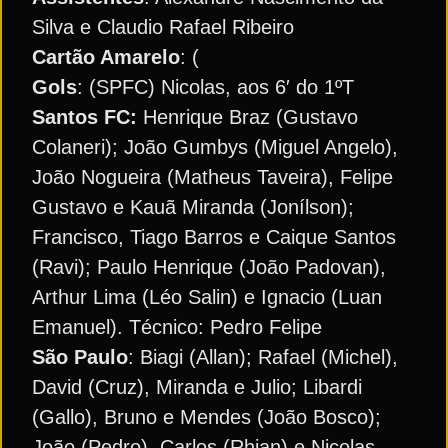
Silva e Claudio Rafael Ribeiro
Cartão Amarelo
: (
Gols
: (SPFC) Nicolas, aos 6′ do 1ºT
Santos FC:
Henrique Braz (Gustavo
Colaneri); João Gumbys (Miguel Angelo),
João Nogueira (Matheus Taveira), Felipe
Gustavo e Kauã Miranda (Jonílson);
Francisco, Tiago Barros e Caique Santos
(Ravi); Paulo Henrique (João Padovan),
Arthur Lima (Léo Salin) e Ignacio (Luan
Emanuel). Técnico: Pedro Felipe
São Paulo
: Biagi (Allan); Rafael (Michel),
David (Cruz), Miranda e Julio; Libardi
(Gallo), Bruno e Mendes (João Bosco);
João (Pedro), Carlos (Rhian) e Nicolas