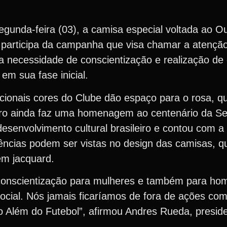
gunda-feira (03), a camisa especial voltada ao O
e participa da campanha que visa chamar a atenç
a necessidade de conscientização e realização d
em sua fase inicial.
cionais cores do Clube dão espaço para o rosa, q
ro ainda faz uma homenagem ao centenário da S
senvolvimento cultural brasileiro e contou com a 
rências podem ser vistas no design das camisas, q
em jacquard.
e conscientização para mulheres e também para h
ocial. Nós jamais ficaríamos de fora de ações co
o Além do Futebol”, afirmou Andres Rueda, presid