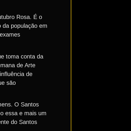
utubro Rosa. É o
ão da população em
e exames
ue toma conta da
emana de Arte
influência de
ue são
omens. O Santos
mo essa e mais um
ente do Santos