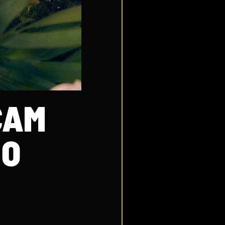
ÇAM
 O