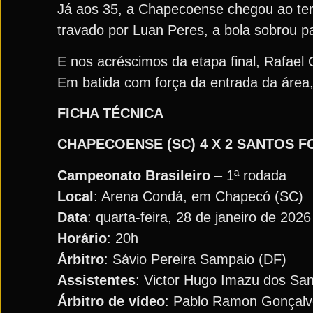
Já aos 35, a Chapecoense chegou ao terce
travado por Luan Peres, a bola sobrou p
E nos acréscimos da etapa final, Rafael 
Em batida com força da entrada da área, 
FICHA TÉCNICA
CHAPECOENSE (SC) 4 X 2 SANTOS F
Campeonato Brasileiro
– 1ª rodada
Local
: Arena Condá, em Chapecó (SC)
Data
: quarta-feira, 28 de janeiro de 2026
Horário
: 20h
Árbitro
: Sávio Pereira Sampaio (DF)
Assistentes
: Victor Hugo Imazu dos San
Árbitro de vídeo
: Pablo Ramon Gonçalv