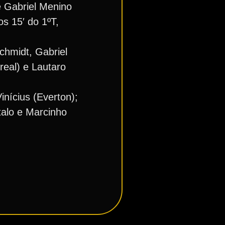
e Gabriel Menino
os 15′ do 1ºT,
Schmidt, Gabriel
real) e Lautaro
nícius (Everton);
talo e Marcinho