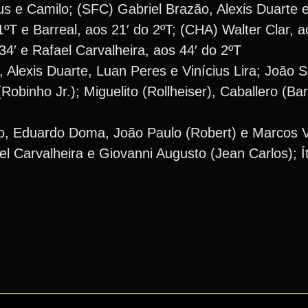
us e Camilo; (SFC) Gabriel Brazão, Alexis Duarte 
ºT e Barreal, aos 21′ do 2ºT; (CHA) Walter Clar, a
34′ e Rafael Carvalheira, aos 44′ do 2ºT
s, Alexis Duarte, Luan Peres e Vinícius Lira; João 
binho Jr.); Miguelito (Rollheiser), Caballero (Bar
no, Eduardo Doma, João Paulo (Robert) e Marcos Vi
ael Carvalheira e Giovanni Augusto (Jean Carlos); Í