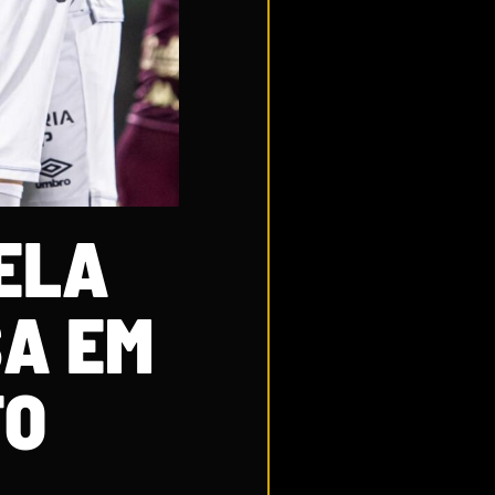
ELA
SA EM
TO