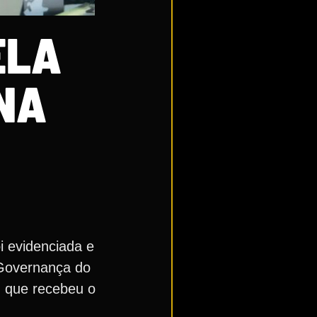
ELA
NA
i evidenciada e
 Governança do
, que recebeu o