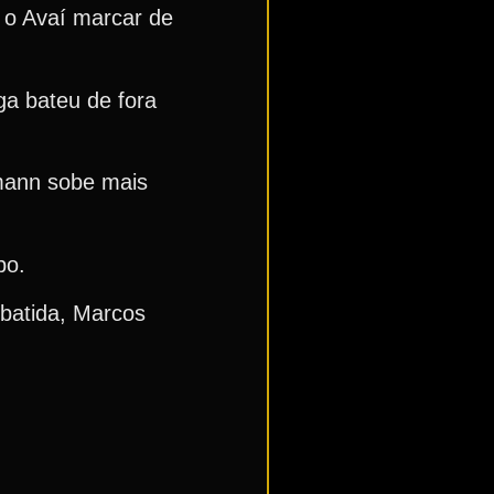
s o Avaí marcar de
ga bateu de fora
mann sobe mais
po.
ebatida, Marcos