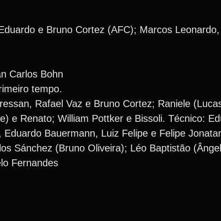
, Eduardo e Bruno Cortez (AFC); Marcos Leonardo
an Carlos Bohn
primeiro tempo.
 Bressan, Rafael Vaz e Bruno Cortez; Raniele (Luca
e) e Renato; William Pottker e Bissoli. Técnico: E
 Eduardo Bauermann, Luiz Felipe e Felipe Jonat
los Sánchez (Bruno Oliveira); Léo Baptistão (Ânge
elo Fernandes