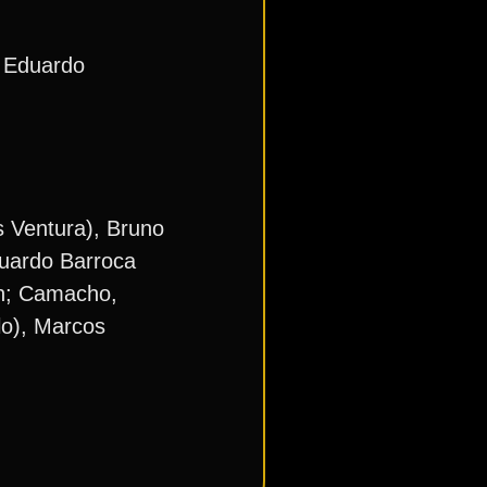
, Eduardo
s Ventura), Bruno
duardo Barroca
an; Camacho,
lo), Marcos