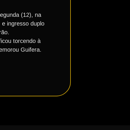
segunda (12), na
e ingresso duplo
rão.
ficou torcendo à
memorou Guifera.