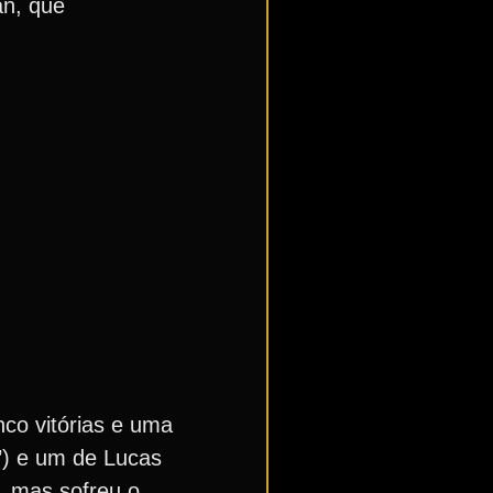
an, que
co vitórias e uma
9’) e um de Lucas
), mas sofreu o