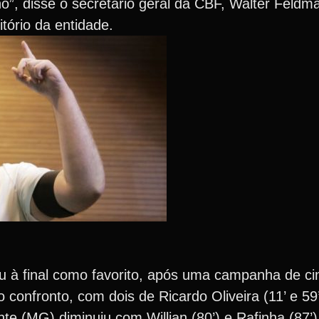
o”, disse o secretário geral da CBF, Walter Feldm
ório da entidade.
u à final como favorito, após uma campanha de cin
o confronto, com dois de Ricardo Oliveira (11’ e 5
nte (MG) diminuiu com Willian (80’) e Rafinha (87’