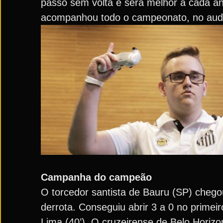
passo sem volta e será melhor a cada an
acompanhou todo o campeonato, no audit
Campanha do campeão
O torcedor santista de Bauru (SP) chego
derrota. Conseguiu abrir 3 a 0 no primeir
Lima (40’). O cruzeirense de Belo Horizo